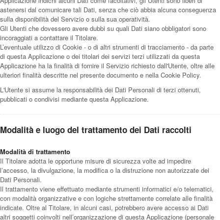
Applicazione indichi alcuni Dati come facoltativi, gli Utenti sono liberi di
astenersi dal comunicare tali Dati, senza che ciò abbia alcuna conseguenza
sulla disponibilità del Servizio o sulla sua operatività.
Gli Utenti che dovessero avere dubbi su quali Dati siano obbligatori sono
incoraggiati a contattare il Titolare.
L’eventuale utilizzo di Cookie - o di altri strumenti di tracciamento - da parte
di questa Applicazione o dei titolari dei servizi terzi utilizzati da questa
Applicazione ha la finalità di fornire il Servizio richiesto dall'Utente, oltre alle
ulteriori finalità descritte nel presente documento e nella Cookie Policy.
L'Utente si assume la responsabilità dei Dati Personali di terzi ottenuti,
pubblicati o condivisi mediante questa Applicazione.
Modalità e luogo del trattamento dei Dati raccolti
Modalità di trattamento
Il Titolare adotta le opportune misure di sicurezza volte ad impedire
l’accesso, la divulgazione, la modifica o la distruzione non autorizzate dei
Dati Personali.
Il trattamento viene effettuato mediante strumenti informatici e/o telematici,
con modalità organizzative e con logiche strettamente correlate alle finalità
indicate. Oltre al Titolare, in alcuni casi, potrebbero avere accesso ai Dati
altri soggetti coinvolti nell’organizzazione di questa Applicazione (personale