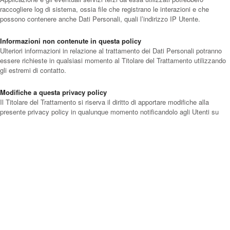
raccogliere log di sistema, ossia file che registrano le interazioni e che
possono contenere anche Dati Personali, quali l’indirizzo IP Utente.
Informazioni non contenute in questa policy
Ulteriori informazioni in relazione al trattamento dei Dati Personali potranno
essere richieste in qualsiasi momento al Titolare del Trattamento utilizzando
gli estremi di contatto.
Modifiche a questa privacy policy
Il Titolare del Trattamento si riserva il diritto di apportare modifiche alla
presente privacy policy in qualunque momento notificandolo agli Utenti su
questa pagina e, se possibile, su questa Applicazione nonché, qualora
tecnicamente e legalmente fattibile, inviando una notifica agli Utenti
attraverso uno degli estremi di contatto di cui è in possesso. Si prega dunque
di consultare con frequenza questa pagina, facendo riferimento alla data di
ultima modifica indicata in fondo.
Qualora le modifiche interessino trattamenti la cui base giuridica è il
consenso, il Titolare provvederà a raccogliere nuovamente il consenso
dell’Utente, se necessario.