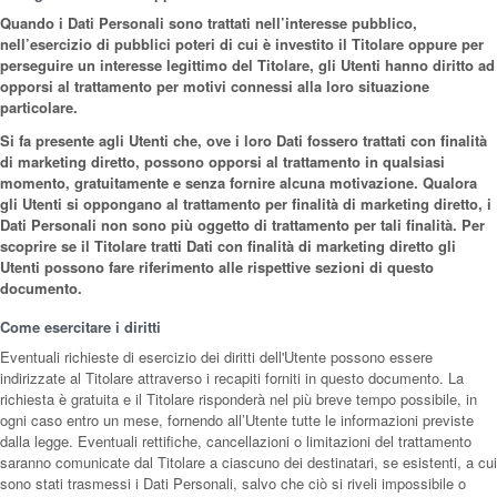
Quando i Dati Personali sono trattati nell’interesse pubblico,
nell’esercizio di pubblici poteri di cui è investito il Titolare oppure per
perseguire un interesse legittimo del Titolare, gli Utenti hanno diritto ad
opporsi al trattamento per motivi connessi alla loro situazione
particolare.
Si fa presente agli Utenti che, ove i loro Dati fossero trattati con finalità
di marketing diretto, possono opporsi al trattamento in qualsiasi
momento, gratuitamente e senza fornire alcuna motivazione. Qualora
gli Utenti si oppongano al trattamento per finalità di marketing diretto, i
Dati Personali non sono più oggetto di trattamento per tali finalità. Per
scoprire se il Titolare tratti Dati con finalità di marketing diretto gli
Utenti possono fare riferimento alle rispettive sezioni di questo
documento.
Come esercitare i diritti
Eventuali richieste di esercizio dei diritti dell'Utente possono essere
indirizzate al Titolare attraverso i recapiti forniti in questo documento. La
richiesta è gratuita e il Titolare risponderà nel più breve tempo possibile, in
ogni caso entro un mese, fornendo all’Utente tutte le informazioni previste
dalla legge. Eventuali rettifiche, cancellazioni o limitazioni del trattamento
saranno comunicate dal Titolare a ciascuno dei destinatari, se esistenti, a cui
sono stati trasmessi i Dati Personali, salvo che ciò si riveli impossibile o